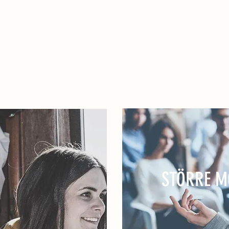
KA
VI VÄNDER OSS 
LÄS MER
STÖRRE M