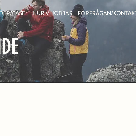
DER/CASE
HUR VI JOBBAR
FÖRFRÅGAN/KONTAK
NDE
HUR VI JOBBAR OC