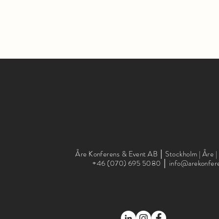
Åre Konferens & Event AB │ Stockholm | Åre |
+46 (070) 695 5080 │
info@arekonfer