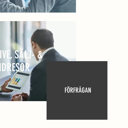
IVE, SÄLJ- &
NDRESOR
FÖRFRÅGAN